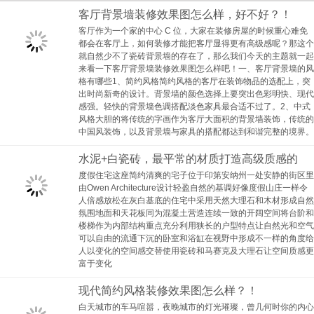
客厅背景墙装修效果图怎么样，好不好？！
客厅作为一个家的中心 C 位，大家在装修房屋的时候重心难免
都会在客厅上，如何装修才能把客厅显得更有高级感呢？那这个
就自然少不了瓷砖背景墙的存在了，那么我们今天的主题就一起
来看一下客厅背景墙装修效果图怎么样吧！一、客厅背景墙的风
格有哪些1、简约风格简约风格的客厅在装饰物品的选配上，突
出时尚新奇的设计。背景墙的颜色选择上要突出色彩明快、现代
感强。轻快的背景墙色调搭配淡色家具最合适不过了。2、中式
风格大胆的将传统的字画作为客厅大面积的背景墙装饰，传统的
中国风装饰，以及背景墙与家具的搭配都达到和谐完整的境界。
水泥+白瓷砖，最平常的材质打造高级质感的
度假住宅这座简约清爽的宅子位于印第安纳州一处安静的街区里
由Owen Architecture设计轻盈自然的基调好像度假山庄一样令
人倍感放松在灰白基底的住宅中采用天然大理石和木材形成自然
氛围地面和天花板同为混凝土营造连续一致的开阔空间将台阶和
楼梯作为内部结构重点充分利用狭长的户型特点让自然光和空气
可以自由的流通下沉的卧室和浴缸在视野中形成不一样的角度给
人以变化的空间感交替使用瓷砖和马赛克及大理石让空间质感更
富于变化
现代简约风格装修效果图怎么样？！
白天城市的车马喧嚣，夜晚城市的灯光璀璨，曾几何时你的内心