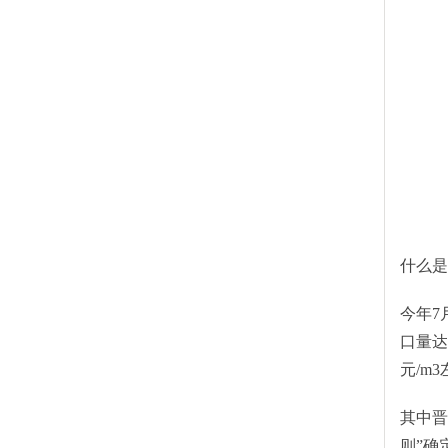
什么是
今年7
口量达
元/m
其中晋
则”确