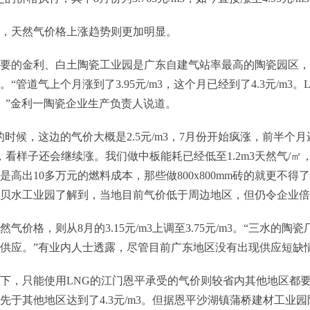
，天然气价格上涨趋势则更加明显。
要的金利、白土陶瓷工业园是广东自建气站率最高的陶瓷园区，
。“管道气上个月涨到了3.95元/m3，这个月已经到了4.3元/m3。L
3。”金利一陶瓷企业生产负责人说道。
的时候，这边的气价大概是2.5元/m3，7月份开始疯涨，前半个月还是
3，看样子还会继续涨。我们做中板能耗已经低至1.2m3天然气/
是高出10多万元的燃料成本，那些做800x800mm砖的就更不
贝水工业园了解到，当地目前气价低于周边地区，但仍令企业倍
然气价格，则从8月的3.15元/m3上调至3.75元/m3。“三水
供应。”有业内人士透露，尽管目前广东地区没有出现供应短缺
下，只能使用LNG的江门恩平承受的气价则较省内其他地区都
先于其他地区达到了4.3元/m3。但据恩平沙湖镇蒲桥建材工业