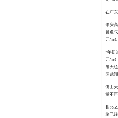
在广东
肇庆高
管道气
元/m
“年初
元/m
每天还
园鼎湖
佛山天
量不再
相比之
格已经