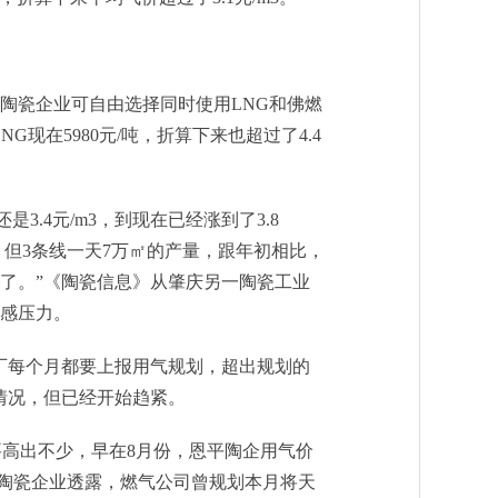
陶瓷企业可自由选择同时使用LNG和佛燃
NG现在5980元/吨，折算下来也超过了4.4
3.4元/m3，到现在已经涨到了3.8
㎡，但3条线一天7万㎡的产量，跟年初相比，
得了了。”《陶瓷信息》从肇庆另一陶瓷工业
感压力。
的陶瓷厂每个月都要上报用气规划，超出规划的
情况，但已经开始趋紧。
要高出不少，早在8月份，恩平陶企用气价
园陶瓷企业透露，燃气公司曾规划本月将天