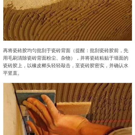
再将瓷砖胶均匀批刮于瓷砖背面（提醒：批刮瓷砖胶前，先
用毛刷清除瓷砖背面粉尘、杂物），并将瓷砖粘贴于墙面的
瓷砖胶上，以橡皮榔头轻轻敲击，至瓷砖胶密实，并确认水
平竖直。