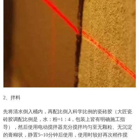
2、拌料
先将清水倒入桶内，再配比倒入科学比例的瓷砖胶（大匠瓷
砖胶调配比例是，水：粉=1：4，包装上皆有明确施工指
导），然后使用电动搅拌器充分搅拌均匀至无颗粒、无沉淀
的膏糊状，静置5~10分钟后使用，使用时较好再次稍作搅