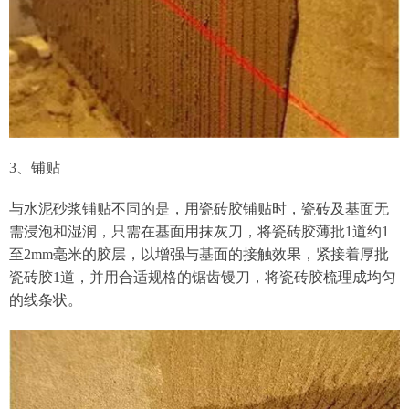
3、铺贴
与水泥砂浆铺贴不同的是，用瓷砖胶铺贴时，瓷砖及基面无
需浸泡和湿润，只需在基面用抹灰刀，将瓷砖胶薄批1道约1
至2mm毫米的胶层，以增强与基面的接触效果，紧接着厚批
瓷砖胶1道，并用合适规格的锯齿镘刀，将瓷砖胶梳理成均匀
的线条状。