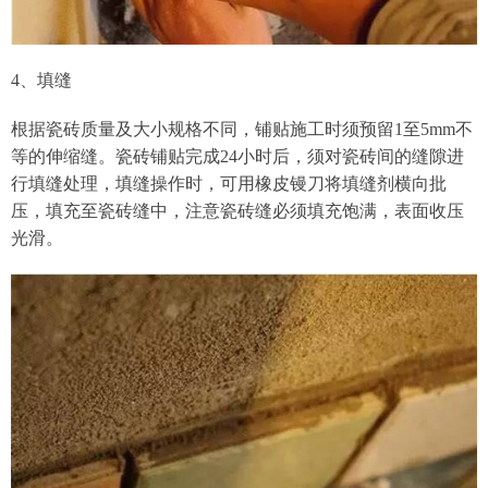
4、填缝
根据瓷砖质量及大小规格不同，铺贴施工时须预留1至5mm不
等的伸缩缝。瓷砖铺贴完成24小时后，须对瓷砖间的缝隙进
行填缝处理，填缝操作时，可用橡皮镘刀将填缝剂横向批
压，填充至瓷砖缝中，注意瓷砖缝必须填充饱满，表面收压
光滑。